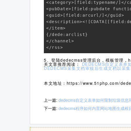
<category>[field:typename/]</ca
<pubDate>[field:pubdate functi
<guid>[field:arcurl/]</guid>

<description><![CDATA[[field:d
</item>

{/dede:arclist}

</channel>

</rss>
5、登陆dedecmss管理后台，模板管理，hea
关文章推荐阅读：
DEDECMS自定义表单
DEDECMS采集文档审核后生成文档以采
本文地址：https://www.51php.com/dede
上一篇:
dedecms自定义表单如何限制垃圾信息
下一篇:
dedecms程序如何内置网站地图生成