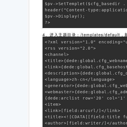
$pv->SetTemplet($cfg_basedir .
header("Content-type:applicatio
$pv->Display();

?>
4、进入主题目录：/templates/default
<?xml version="1.0" encoding="u
<rss version="2.0">

<channel>

<title>{dede:global.cfg_webname
<link>{dede:global.cfg_basehost
<description>{dede:global.cfg_d
<language>zh-cn</language>

<generator>{dede:global.cfg_web
<webmaster>{dede:global.cfg_adm
{dede:arclist row='20' col='1'
<item>

<link>[field:arcurl/]</link>

<title><![CDATA[[field:title f
<author>[field:writer/]</author