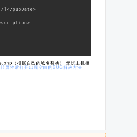
/]</pubDate>

scription>

m/rss.php（根据自己的域名替换） 无忧主机相
跳转属性后打开出现空白的BUG解决方法