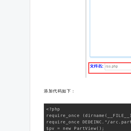
添加代码如下：
<?php

require_once (dirname(__FILE__
require_once DEDEINC."/arc.part
$pv = new PartView();
