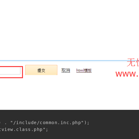
) . "/include/common.inc.php");

view.class.php";
