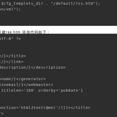
 $cfg_templets_dir . "/default/rss.htm");

n/xml");

，新建rss.htm 添加代码如下：
tf-8" ?>

/}</title>

/}</link>

escription/}</description>

name/}</generator>

inemail/}</webmaster>

 titlelen='100' orderby='pubdate'}

unction='html2text(@me)'/]]]></title>

>
