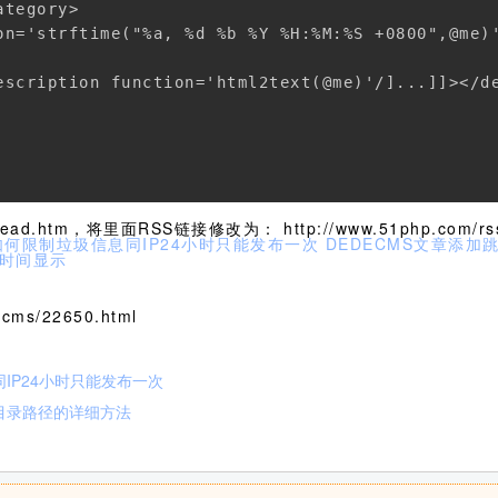
tegory>

on='strftime("%a, %d %b %Y %H:%M:%S +0800",@me)'
escription function='html2text(@me)'/]...]]></de
d.htm，将里面RSS链接修改为： http://www.51php.co
如何限制垃圾信息同IP24小时只能发布一次
DEDECMS文章添加
集时间显示
cms/22650.html
同IP24小时只能发布一次
根目录路径的详细方法