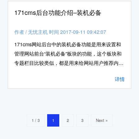
间环境下，使用171cms系统后台的“搜索关键字”功
171cms后台功能介绍–装机必备
能。
作者
/
无忧主机 时间 2017-09-11 09:42:07
171cms网站后台中的装机必备功能是用来设置和
管理网站前台“装机必备”板块的功能，这个板块和
专题栏目比较类似，都是用来给网站用户推荐内容
的。接下来无忧主机小编就给各位站长朋友详细的
详情
介绍一下，如何在php空间环境下，使用171cms系
统后台的“装机必备”功能。 首先我们登入171cms
的网站后台，登入的地址是：自己的域名/自己修改
的路径名称，依次点击左边菜单栏的“应用管
理”–“装机必备”进入装机必备板块的综合管理页
1 / 3
1
2
3
Next »
面，系统在默认情况下只设置了两个类型，点击页
面右边操作栏下的修改按钮可以修改当前的类型参