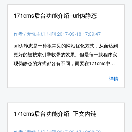
编就给各位站长朋友详细的介绍一下，如何在php
空间环境下，使用171cms系统后台的“数据备份和
171cms后台功能介绍–url伪静态
数据迁移”功能。
作者
/
无忧主机 时间 2017-09-18 17:39:47
url伪静态是一种很常见的网站优化方式，从而达到
更好的被搜索引擎收录的效果。但是每一款程序实
现伪静态的方式都各有不同，而要在171cms中开
启伪静态效果就必须要在网站后台的“url伪静态”功
详情
能中进行设置。接下来无忧主机小编就给各位站长
朋友详细的介绍一下，如何在php空间环境下，使
用171cms系统后台的“url伪静态”功能。
171cms后台功能介绍–正文内链
作者
/
无忧主机 时间 2017-09-17 18:28:58