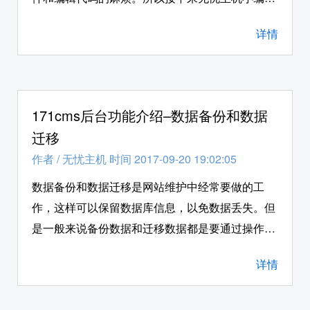
给各位站长朋友详细的介绍一下，如何在php空间
详情
环境下，使用171cms系统后台的“网站导航”功能。
171cms后台功能介绍–数据备份和数据
迁移
作者
/
无忧主机 时间 2017-09-20 19:02:05
数据备份和数据迁移是网站维护中经常要做的工
作，这样可以保留数据库信息，以免数据丢失。但
是一般来说备份数据和迁移数据都是要通过操作程
序文件和导入导出数据库来实现，但是171cms可
详情
以通过网站后台功能来实现数据的备份和迁移，免
去了站长朋友的很多麻烦。所以接下来无忧主机小