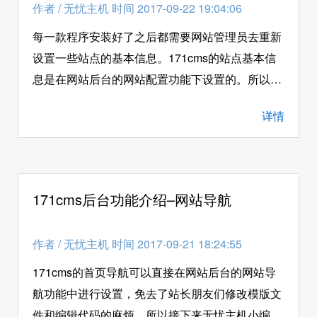
作者
/
无忧主机 时间 2017-09-22 19:04:06
每一款程序安装好了之后都需要网站管理员去重新
设置一些站点的基本信息。171cms的站点基本信
息是在网站后台的网站配置功能下设置的。所以接
下来无忧主机小编就给各位站长朋友详细的介绍一
详情
下，如何在php空间环境下，使用171cms系统后台
的“网站配置”功能。 首先我们登入171cms的网站
后台，登入的地址是：自己的域名/自己修改的路径
名称，依次点击左边菜单栏的“seo管理”–“网站配
171cms后台功能介绍–网站导航
置”–“基本信息”，这个页面是设置站点名称、网站
首页网址和版权等信息的地方，也可以在这里添加
作者
/
无忧主机 时间 2017-09-21 18:24:55
站长统计代码，如图1所示：
171cms的首页导航可以直接在网站后台的网站导
航功能中进行设置，免去了站长朋友们修改模版文
件和编辑代码的麻烦。所以接下来无忧主机小编就