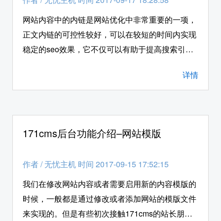
网站内容中的内链是网站优化中非常重要的一项，
正文内链的可控性较好，可以在较短的时间内实现
稳定的seo效果，它不仅可以有助于提高搜索引擎
对网站的爬行索引效率，还能够帮助PR的传递，
详情
能够推动网站的排名。而在171cms网站后台的正
文内链功能中，我们可以直接添加网站内链并且可
以设置内链的关键词。接下来无忧主机小编就给各
位站长朋友详细的介绍一下，如何在php空间环境
171cms后台功能介绍–网站模版
下，使用171cms系统后台的“正文内链”功能。
作者
/
无忧主机 时间 2017-09-15 17:52:15
我们在修改网站内容或者需要启用新的内容模版的
时候，一般都是通过修改或者添加网站的模版文件
来实现的。但是有些初次接触171cms的站长朋友