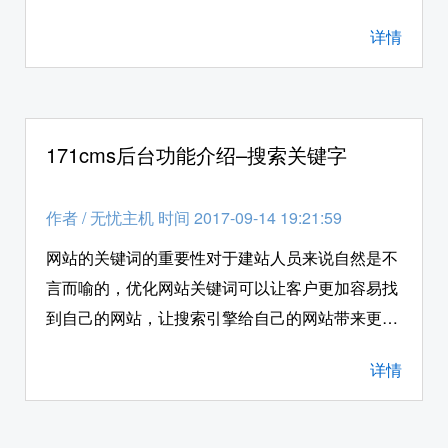
可能对171cms的模版对应的是哪些文件不太清
详情
除，这个时候我们就可以登入网站后台的网站模版
功能中，去查询每个模版文件对应的显示内容。接
下来无忧主机小编就给各位站长朋友详细的介绍一
下，如何在php空间环境下，使用171cms系统后台
171cms后台功能介绍–搜索关键字
的“网站模版”功能。
作者
/
无忧主机 时间 2017-09-14 19:21:59
网站的关键词的重要性对于建站人员来说自然是不
言而喻的，优化网站关键词可以让客户更加容易找
到自己的网站，让搜索引擎给自己的网站带来更多
的流量，进一步提升企业品牌的知名度和影响力。
详情
在172cms中，网站的关键词可以在网站后台的搜
索关键字中进行添加和管理。接下来无忧主机小编
就给各位站长朋友详细的介绍一下，如何在php空