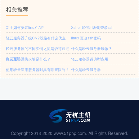
相关推荐
新手如何安装linux宝塔
Xshell如何用密钥登录ssh
轻云服务器升级CN2线路有什么优点
linux 更改ssh密码
轻云服务器的不同实例之间是否可通过
什么是轻云服务器镜像？
内网互访？
轻云服务器防火墙是什么？
轻云服务器得典型应用
使用轻量应用服务器时具有哪些限制？
什么是轻云服务器
Copyright 2018-2020 www.51php.com. All Rights Reserved.