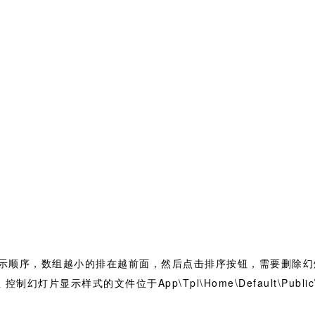
示顺序，数组越小的排在越前面，然后点击排序按钮，需要删除幻
片显示样式的文件位于App\Tpl\Home\Default\Public\