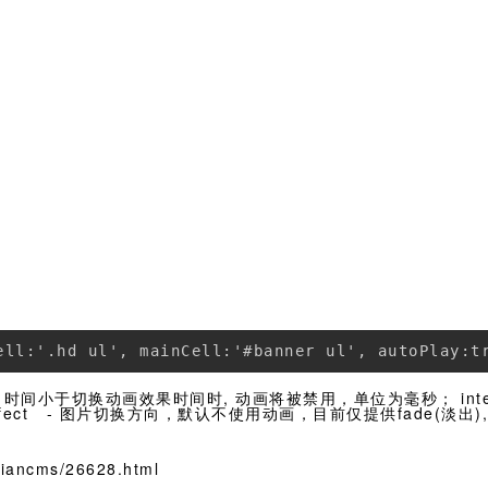
)，当时间小于切换动画效果时间时, 动画将被禁用，单位为毫秒； int
ct - 图片切换方向，默认不使用动画，目前仅提供fade(淡出), s
ancms/26628.html