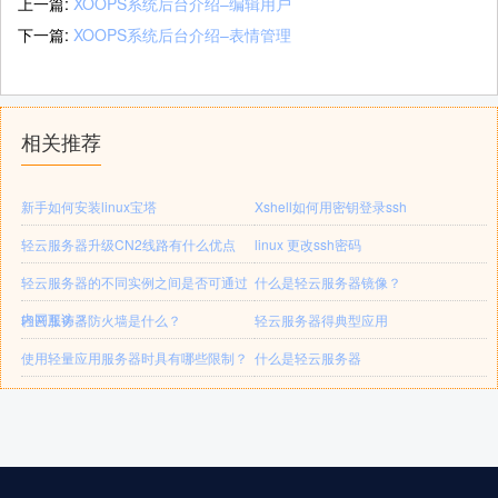
上一篇:
XOOPS系统后台介绍–编辑用户
下一篇:
XOOPS系统后台介绍–表情管理
相关推荐
新手如何安装linux宝塔
Xshell如何用密钥登录ssh
轻云服务器升级CN2线路有什么优点
linux 更改ssh密码
轻云服务器的不同实例之间是否可通过
什么是轻云服务器镜像？
内网互访？
轻云服务器防火墙是什么？
轻云服务器得典型应用
使用轻量应用服务器时具有哪些限制？
什么是轻云服务器