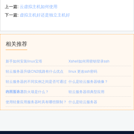
上一篇:
云虚拟主机如何使用
下一篇:
虚拟主机好还是独立主机好
相关推荐
新手如何安装linux宝塔
Xshell如何用密钥登录ssh
轻云服务器升级CN2线路有什么优点
linux 更改ssh密码
轻云服务器的不同实例之间是否可通过
什么是轻云服务器镜像？
内网互访？
轻云服务器防火墙是什么？
轻云服务器得典型应用
使用轻量应用服务器时具有哪些限制？
什么是轻云服务器