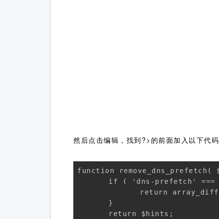
然后点击编辑，找到?>的前面加入以下代
function remove_dns_prefetch( $
	if ( 'dns-prefetch' === $relation_type ) { 

		return array_diff( wp_dependencies_unique_hosts(), $hints ); 

	} 

	return $hints; 
