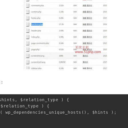
码：
hints, $relation_type ) { 
