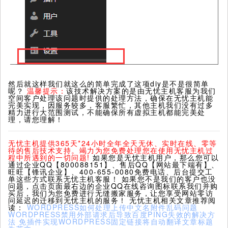
然后就这样我们就这么的简单完成了这项diy是不是很简单
呢？
温馨提示：
该技术解决方案的是由无忧主机客服为我们
空间客户处理该问题时提供的处理方法，确保在无忧主机能
完美实现，因服务较多，客服繁忙，其他主机我们没有过多
精力进行大范围测试，不能确保所有虚拟主机都能完美处
理，请您理解！
无忧主机提供365天*24小时全年全天无休、实时在线、零等
待的售后技术支持。竭力为您免费处理您在使用无忧主机过
程中所遇到的一切问题!
如果您是无忧主机用户，那么您可以
通过企业QQ【800088151】、售后QQ【网站最下端有】、
旺旺【锋讯企业】、400-655-0080免费电话、后台提交工
单这些方式联系无忧主机客服！ 如果您不是我们的客户也没
问题，点击页面最右边的企业QQ在线咨询图标联系我们并购
买后，我们为您免费进行无缝搬家服务，让您享受网站零访
问延迟的迁移到无忧主机的服务！ 无忧主机相关文章推荐阅
读：
WORDPRESS如何处理上传中文名附件乱码问题
WORDPRESS禁用外部请求后导致百度PING失效的解决方
法
免插件实现WORDPRESS固定链接将自动翻译文章标题