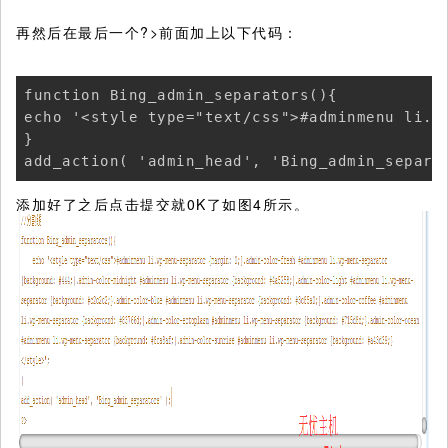
再然后在最后一个?>前面加上以下代码：
function Bing_admin_separators(){

echo '<style type="text/css">#adminmenu li.w
}

add_action( 'admin_head', 'Bing_admin_separa
添加好了之后点击提交就0K了如图4所示。