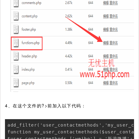
4、在这个文件的?>前加入以下代码：
add_filter('user_contactmethods','my_user_con
function my_user_contactmethods($user_contact
$user_contactmethods ['weibo'] = '新浪微博';
