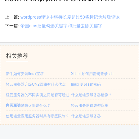
上一篇:
wordpress评论中链接长度超过50将标记为垃圾评论
下一篇:
帝国cms批量勾选关键字和批量去除关键字
相关推荐
新手如何安装linux宝塔
Xshell如何用密钥登录ssh
轻云服务器升级CN2线路有什么优点
linux 更改ssh密码
轻云服务器的不同实例之间是否可通过
什么是轻云服务器镜像？
内网互访？
轻云服务器防火墙是什么？
轻云服务器得典型应用
使用轻量应用服务器时具有哪些限制？
什么是轻云服务器