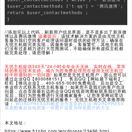
$user_contactmethods ['t-qq'] = '腾讯微博';

return $user_contactmethods ;

}
//添加完以上代码，刷新用户信息界面，是不是多出了新浪微
博以及腾讯微博
温馨提示：
该技术解决方案的是由无忧主机
客服为我们空间客户处理该问题时提供的处理方法，确保在
无忧主机能完美实现，因服务较多，客服繁忙，其他主机我
们没有过多精力进行大范围测试，不能确保所有虚拟主机都
能完美处理，请您理解！
无忧主机提供365天*24小时全年全天无休、实时在线、零等
待的售后技术支持。竭力为您免费处理您在使用无忧主机过
程中所遇到的一切问题!
如果您是无忧主机用户，那么您可以
通过企业QQ【800088151】、售后QQ【网站最下端有】、
旺旺【锋讯企业】、400-655-0080免费电话、后台提交工
单这些方式联系无忧主机客服！ 如果您不是我们的客户也没
问题，点击页面最右边的企业QQ在线咨询图标联系我们并购
买后，我们为您免费进行无缝搬家服务，让您享受网站零访
问延迟的迁移到无忧主机的服务！ 无忧主机相关文章推荐阅
读：
WORDPRESS判断是否为首页的方法
WORDPRESS
添加图像后自动把第一张图片设置为特色图片的方法
本文地址：
https://www.51php.com/wordpress/23486.html