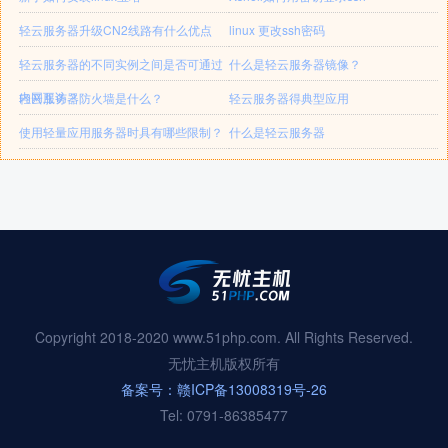
轻云服务器升级CN2线路有什么优点
linux 更改ssh密码
轻云服务器的不同实例之间是否可通过
什么是轻云服务器镜像？
内网互访？
轻云服务器防火墙是什么？
轻云服务器得典型应用
使用轻量应用服务器时具有哪些限制？
什么是轻云服务器
Copyright 2018-2020 www.51php.com. All Rights Reserved.
无忧主机版权所有
备案号：赣ICP备13008319号-26
Tel: 0791-86385477