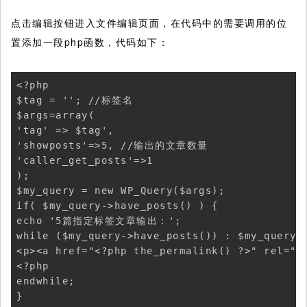
点击编辑按钮进入文件编辑页面，在代码中的需要调用的位
置添加一段php函数，代码如下：
<?php

$tag = ''; //标签名

$args=array(

'tag' => $tag',

'showposts'=>5, //输出的文章数量

'caller_get_posts'=>1

);

$my_query = new WP_Query($args);

if( $my_query->have_posts() ) {

echo '5篇指定标签文章输出：';

while ($my_query->have_posts()) : $my_query->
<p><a href="<?php the_permalink() ?>" rel="b
<?php

endwhile;

} 
