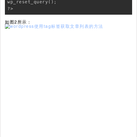
wp_reset_query(); 

?>
如图2所示：