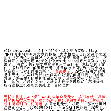
代码'showposts'=>5中的“5”指的是文章的篇数，$tag =
''的括号中填写调用文章的标签，大家根据自己的需要修改这
两个地方的值，编辑好了之后点击“提交”按钮，保存文件，这
样就可以实现使用tag标签获取wordpress程序文章列表的效
果了。 总结：我们需要在哪里调用文章列表，就找到这个文
件，添加图片2中的调用代码，并且修改上面说到的两个地方
的值就可以实现调用效果了。
温馨提示：
该技术解决方案的
是由无忧主机客服为我们空间客户处理该问题时提供的处理
方法，确保在无忧主机能完美实现，因服务较多，客服繁
忙，其他主机我们没有过多精力进行大范围测试，不能确保
所有虚拟主机都能完美处理，请您理解！
无忧主机提供365天*24小时全年全天无休、实时在线、零等
待的售后技术支持。竭力为您免费处理您在使用无忧主机过
程中所遇到的一切问题!
如果您是无忧主机用户，那么您可以
通过企业QQ【800088151】、售后QQ【网站最下端有】、
旺旺【锋讯企业】、400-655-0080免费电话、后台提交工