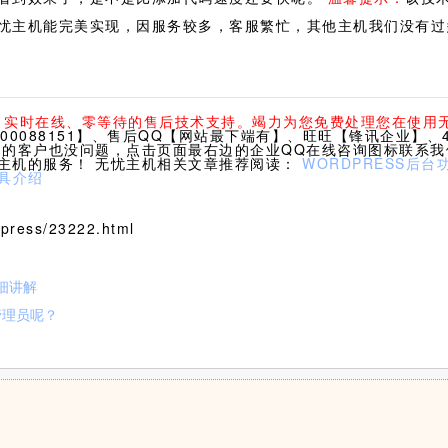
忧主机能完美实现，因服务较多，客服繁忙，其他主机我们没有过
休、实时在线、零等待的售后技术支持。竭力为您免费处理您在使用
0088151】、售后QQ【网站最下端有】、旺旺【锋讯企业】、40
们的客户也没问题，点击页面最右边的企业QQ在线咨询图标联系
主机的服务！ 无忧主机相关文章推荐阅读：
WORDPRESS后
工具介绍
ress/23222.html
详细讲解
管理员呢？