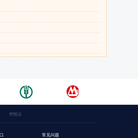
华悦云
口
常见问题