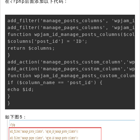
在<?php后面添加以下代码：
add_filter('manage_posts_columns', 'wpjam_id_
add_filter('manage_pages_columns', 'wpjam_id_
function wpjam_id_manage_posts_columns($colum
$columns['post_id'] = 'ID';

return $columns;

}

add_action('manage_posts_custom_column','wpja
add_action('manage_pages_custom_column','wpja
function wpjam_id_manage_posts_custom_column(
if ($column_name == 'post_id') {

echo $id;

}

}
如下图5：