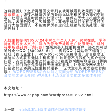
这样设置好了之后再返回文章列表就可以看到效果图了哦。
温馨提示：
该技术解决方案的是由无忧主机客服为我们空间
客户处理该问题时提供的处理方法，确保在无忧主机能完美
实现，因服务较多，客服繁忙，其他主机我们没有过多精力
进行大范围测试，不能确保所有虚拟主机都能完美处理，请
您理解！
无忧主机提供365天*24小时全年全天无休、实时在线、零等
待的售后技术支持。竭力为您免费处理您在使用无忧主机过
程中所遇到的一切问题!
如果您是无忧主机用户，那么您可以
通过企业QQ【800088151】、售后QQ【网站最下端有】、
旺旺【锋讯企业】、400-655-0080免费电话、后台提交工
单这些方式联系无忧主机客服！ 如果您不是我们的客户也没
问题，点击页面最右边的企业QQ在线咨询图标联系我们并购
买后，我们为您免费进行无缝搬家服务，让您享受网站零访
问延迟的迁移到无忧主机的服务！ 无忧主机相关文章推荐阅
读：
WORDPRESS后台功能之页面介绍
WORDPRESS后
台功能之评论介绍
WORDPRESS后台功能之多媒体介绍
本文地址：
https://www.51php.com/wordpress/23122.html
上一篇:
metinfo5.3以上版本如何给网站添加友情链接