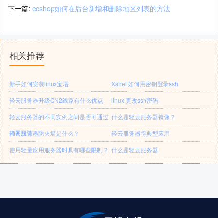
下一篇:
ecshop如何在后台新增和删除地区列表的方法
相关推荐
新手如何安装linux宝塔
Xshell如何用密钥登录ssh
轻云服务器升级CN2线路有什么优点
linux 更改ssh密码
轻云服务器的不同实例之间是否可通过
什么是轻云服务器镜像？
内网互访？
轻云服务器防火墙是什么？
轻云服务器得典型应用
使用轻量应用服务器时具有哪些限制？
什么是轻云服务器