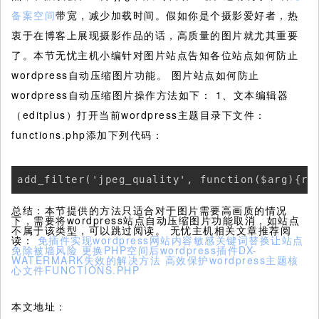
备案空间
带宽，减少加载时间。假如你是个摄影爱好者，热
衷于在博客上展现摄影作品的话，高质量的图片就尤其重要
了。本节无忧主机小编针对图片站点告知各位站点如何防止
wordpress自动压缩图片功能。
图片站点如何防止
wordpress自动压缩图片操作方法如下： 1、文本编辑器
（editplus）打开当前wordpress主题目录下文件：
functions.php添加下列代码：
add_filter('jpeg_quality', function($arg){re
总结：本节提供的方法只适合对于图片需要高画质的情况
下，需要将wordpress站点自动压缩图片功能取消，如站点
不属于该类型，可以跳过阅读。 无忧主机相关文章推荐阅
读：
免插件实现wordpress网站内容敏感关键词替换让站点
免除被墙风险
更换PHP空间后wordpress插件DX-
WATERMARK失效的解决方法
高效保护wordpress主题核
心文件FUNCTIONS.PHP
本文地址：