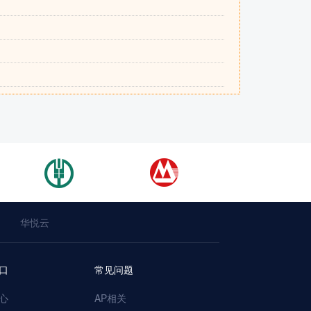
华悦云
口
常见问题
心
AP相关