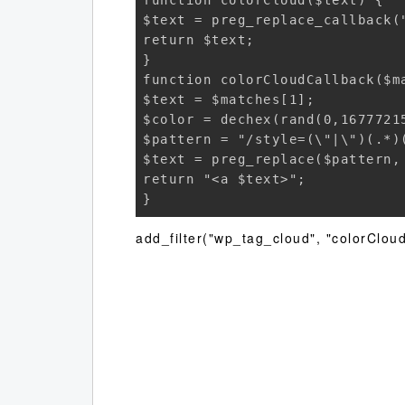
function colorCloud($text) {

$text = preg_replace_callback(
return $text;

}

function colorCloudCallback($ma
$text = $matches[1];

$color = dechex(rand(0,16777215
$pattern = "/style=(\"|\")(.*)(
$text = preg_replace($pattern,
return "<a $text>";

}
add_filter("wp_tag_cloud", "colorC