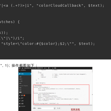
"|<a (.+?)>|i", "colorCloudCallback", $text);

tches) {

));

\"|\")/i";

 "style=\"color:#{$color};$2;\"", $text);

loud", 1); 操作截图如下：