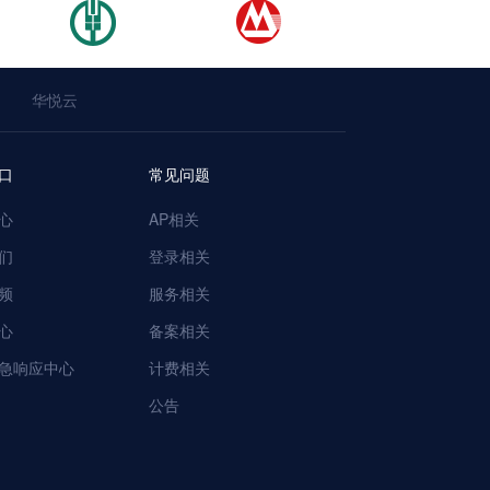
华悦云
口
常见问题
心
AP相关
们
登录相关
频
服务相关
心
备案相关
急响应中心
计费相关
公告