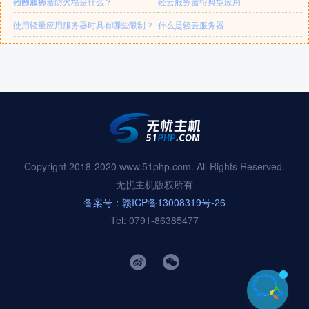
内网互访？
轻云服务器防火墙是什么？
轻云服务器得典型应用
使用轻量应用服务器时具有哪些限制？
什么是轻云服务器
Copyright 2018-2020 www.51php.com. All Rights Reserved.
无忧主机版权所有
备案号：赣ICP备13008319号-26
Tel: 0791-86385477