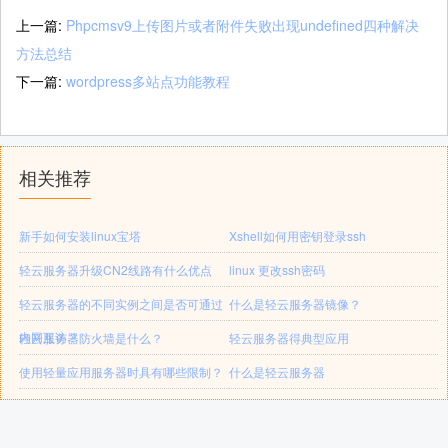
上一篇:
Phpcmsv9上传图片或者附件失败出现undefined四种解决
方法总结
下一篇:
wordpress多站点功能教程
相关推荐
新手如何安装linux宝塔
Xshell如何用密钥登录ssh
轻云服务器升级CN2线路有什么优点
linux 更改ssh密码
轻云服务器的不同实例之间是否可通过
什么是轻云服务器镜像？
内网互访？
轻云服务器防火墙是什么？
轻云服务器得典型应用
使用轻量应用服务器时具有哪些限制？
什么是轻云服务器