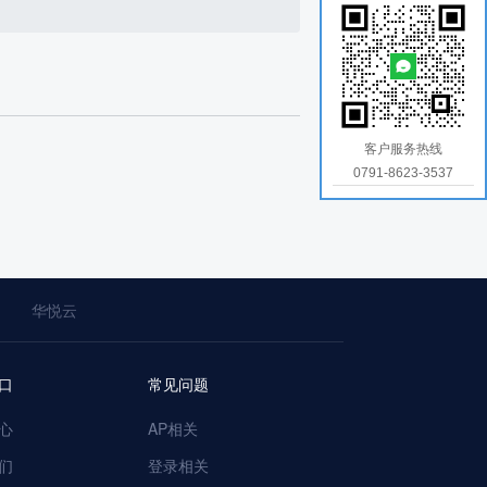
客户服务热线
0791-8623-3537
华悦云
口
常见问题
心
AP相关
们
登录相关