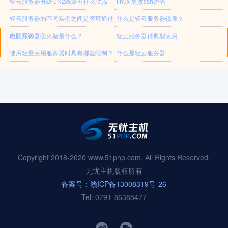
轻云服务器升级CN2线路有什么优点
linux 更改ssh密码
轻云服务器的不同实例之间是否可通过
什么是轻云服务器镜像？
内网互访？
轻云服务器防火墙是什么？
轻云服务器得典型应用
使用轻量应用服务器时具有哪些限制？
什么是轻云服务器
Copyright 2018-2020 www.51php.com. All Rights Reserved.
无忧主机版权所有
备案号：赣ICP备13008319号-26
Tel: 0791-86385477