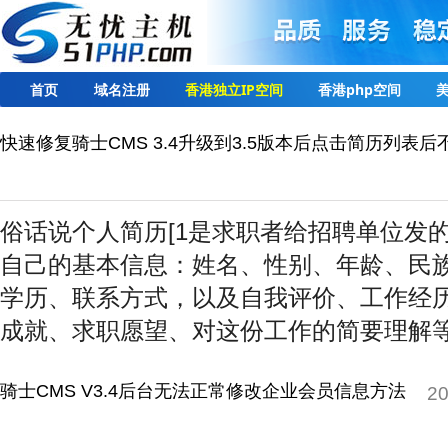
naughty
desi
sex
porn
mecum.porn
videos
girl
indiansexmovies.mobi
naked
HD
Indian
Women
首页
域名注册
香港独立IP空间
香港php空间
美
Sex
XXX
Videos
快速修复骑士CMS 3.4升级到3.5版本后点击简历列表后
俗话说个人简历[1是求职者给招聘单位发
自己的基本信息：姓名、性别、年龄、民
学历、联系方式，以及自我评价、工作经
成就、求职愿望、对这份工作的简要理解
骑士CMS V3.4后台无法正常修改企业会员信息方法
20