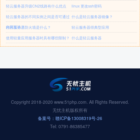
轻云服务器升级CN2线路有什么优点
linux 更改ssh密码
轻云服务器的不同实例之间是否可通过
什么是轻云服务器镜像？
内网互访？
轻云服务器防火墙是什么？
轻云服务器得典型应用
使用轻量应用服务器时具有哪些限制？
什么是轻云服务器
Copyright 2018-2020 www.51php.com. All Rights Reserved.
无忧主机版权所有
备案号：赣ICP备13008319号-26
Tel: 0791-86385477