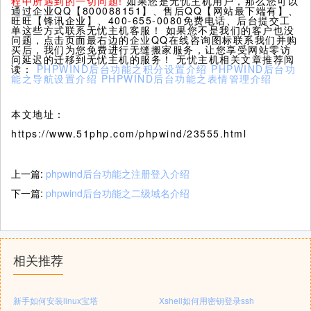
程中所遇到的一切问题!
如果您是无忧主机用户，那么您可以
通过企业QQ【800088151】、售后QQ【网站最下端有】、
旺旺【锋讯企业】、400-655-0080免费电话、后台提交工
单这些方式联系无忧主机客服！ 如果您不是我们的客户也没
问题，点击页面最右边的企业QQ在线咨询图标联系我们并购
买后，我们为您免费进行无缝搬家服务，让您享受网站零访
问延迟的迁移到无忧主机的服务！ 无忧主机相关文章推荐阅
读：
PHPWIND后台功能之积分设置介绍
PHPWIND后台功
能之导航设置介绍
PHPWIND后台功能之表情管理介绍
本文地址：
https://www.51php.com/phpwind/23555.html
上一篇:
phpwind后台功能之注册登入介绍
下一篇:
phpwind后台功能之二级域名介绍
相关推荐
新手如何安装linux宝塔
Xshell如何用密钥登录ssh