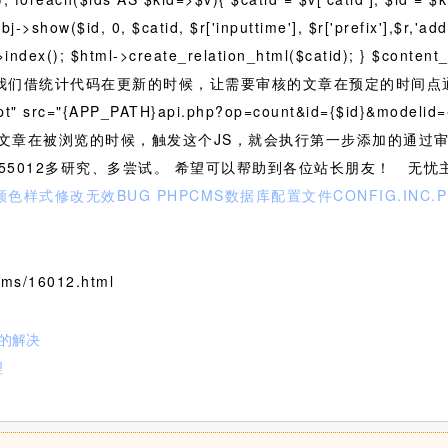
j->show($id, 0, $catid, $r['inputtime'], $r['prefix'],$r,'add'
->index(); $html->create_relation_html($catid); } $conten
re ); } 这样，我们借统计代码在更新的时候，让需要审核的文章在预定
pt" src="{APP_PATH}api.php?op=count&id={$id}&model
文章在被浏览的时候，触发这个JS，就会执行第一步添加的通过审
555012多研究、多尝试。 希望可以帮助到各位站长朋友！ 无
颜色样式修改无效BUG
PHPCMS数据库配置文件CONFIG.INC.
ms/16012.html
题的解决
理