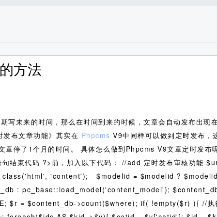
章的方法
日期写未来的时间，那么在时间到来的时候，文章会自动发布出现
定时发布文章功能》其实在
Phpcms
V9中同样可以做到定时发布，
文章停了1个月的时间。
具体怎么做到Phpcms V9文章定时发
结束代码 ?>前，加入以下代码： //add 定时发布审核功能 $urlobj = pc
_class('html', 'content'); $modelid = $modelid ? $modelid 
_db : pc_base::load_model('content_model'); $content_d
ME; $r = $content_db->count($where); if( !empty($r) ){ 
id'); foreach($ids AS $kid=>$v){ $catid = $v['catid']; $id = 