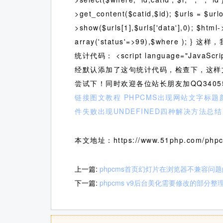
>get_content($catid,$id); $urls = $urlob
>show($urls[1],$urls['data'],0); $html
array('status'=>99),$whe
统计代码： <script language="JavaScri
经默认添加了这句统计代码，检查下，这样
尝试下！同时欢迎各位站长朋友加QQ340
链接图文教程
PHPCMS出现网站文字标题
件失败出现UNDEFINED四种解决方法总结
本文地址：https://www.51php.com/phpc
上一篇:
phpcms首页幻灯片在浏览器不兼容问
下一篇:
phpcms v9后台美化需要修改的部分整