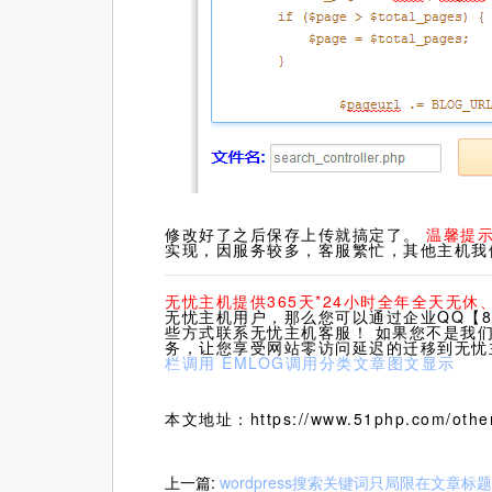
修改好了之后保存上传就搞定了。
温馨提
实现，因服务较多，客服繁忙，其他主机我
无忧主机提供365天*24小时全年全天无
无忧主机用户，那么您可以通过企业QQ【80
些方式联系无忧主机客服！ 如果您不是我
务，让您享受网站零访问延迟的迁移到无忧
栏调用
EMLOG调用分类文章图文显示
本文地址：https://www.51php.com/other
上一篇:
wordpress搜索关键词只局限在文章标