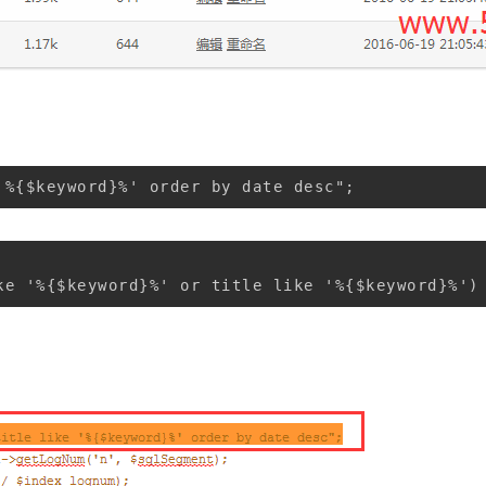
'%{$keyword}%' order by date desc";
ke '%{$keyword}%' or title like '%{$keyword}%')