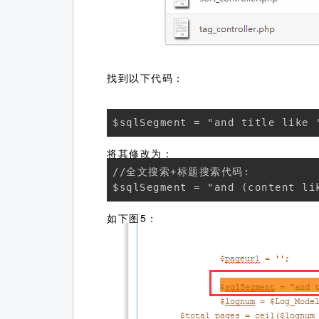
找到以下代码：
$sqlSegment = "and title like 
将其修改为：
//全文搜索+标题搜索代码:

$sqlSegment = "and (content li
如下图5：