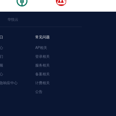
华悦云
口
常见问题
心
AP相关
们
登录相关
频
服务相关
心
备案相关
急响应中心
计费相关
公告