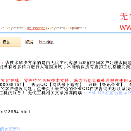
示：
该技术解决方案的是由无忧主机客服为我们空间客户处理该问
们没有过多精力进行大范围测试，不能确保所有虚拟主机都能完美
休、实时在线、零等待的售后技术支持。竭力为您免费处理您在使用
0088151】、售后QQ【网站最下端有】、旺旺【锋讯企业】、40
们的客户也没问题，点击页面最右边的企业QQ在线咨询图标联系
主机的服务！ 无忧主机相关文章推荐阅读：
EMLOG在前台显示
s/23654.html
题的设置技巧