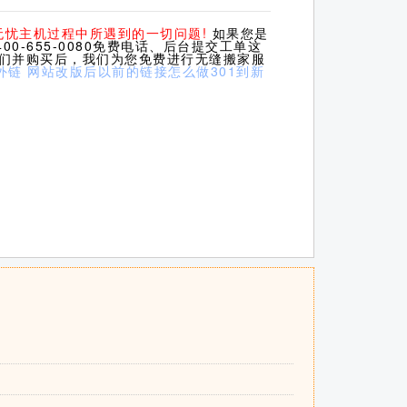
无忧主机过程中所遇到的一切问题!
如果您是
0-655-0080免费电话、后台提交工单这
我们并购买后，我们为您免费进行无缝搬家服
外链
网站改版后以前的链接怎么做301到新