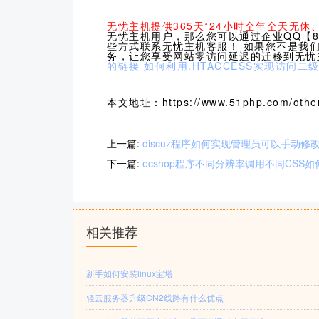
无忧主机提供365天*24小时全年全天无
无忧主机用户，那么您可以通过企业QQ【80
些方式联系无忧主机客服！ 如果您不是我
务，让您享受网站零访问延迟的迁移到无忧
的链接
如何利用.HTACCESS实现访问
本文地址：https://www.51php.com/other
上一篇:
discuz程序如何实现管理员可以手动修
下一篇:
ecshop程序不同分辨率调用不同CSS
相关推荐
新手如何安装linux宝塔
轻云服务器升级CN2线路有什么优点