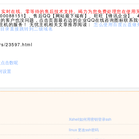
休、实时在线、零等待的售后技术支持。竭力为您免费处理您在使用
0088151】、售后QQ【网站最下端有】、旺旺【锋讯企业】、40
们的客户也没问题，点击页面最右边的企业QQ在线咨询图标联系
主机的服务！ 无忧主机相关文章推荐阅读：
怎么使用百度云盘做
二级目录直接跳转到二级域名
s/23597.html
改点击数呢
如何设置
Xshell如何用密钥登录ssh
linux 更改ssh密码