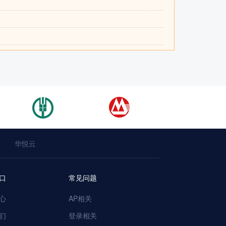
华悦云
口
常见问题
心
AP相关
们
登录相关