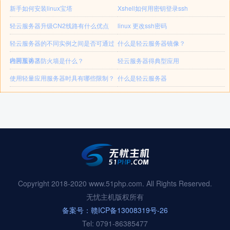
新手如何安装linux宝塔
Xshell如何用密钥登录ssh
轻云服务器升级CN2线路有什么优点
linux 更改ssh密码
轻云服务器的不同实例之间是否可通过
什么是轻云服务器镜像？
内网互访？
轻云服务器防火墙是什么？
轻云服务器得典型应用
使用轻量应用服务器时具有哪些限制？
什么是轻云服务器
Copyright 2018-2020 www.51php.com. All Rights Reserved.
无忧主机版权所有
备案号：赣ICP备13008319号-26
Tel: 0791-86385477