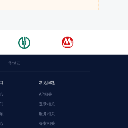
华悦云
口
常见问题
心
AP相关
们
登录相关
频
服务相关
心
备案相关