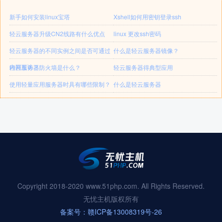
新手如何安装linux宝塔
Xshell如何用密钥登录ssh
轻云服务器升级CN2线路有什么优点
linux 更改ssh密码
轻云服务器的不同实例之间是否可通过
什么是轻云服务器镜像？
内网互访？
轻云服务器防火墙是什么？
轻云服务器得典型应用
使用轻量应用服务器时具有哪些限制？
什么是轻云服务器
Copyright 2018-2020 www.51php.com. All Rights Reserved.
无忧主机版权所有
备案号：赣ICP备13008319号-26