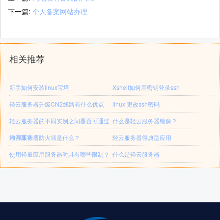
下一篇:
个人备案网站办理
相关推荐
新手如何安装linux宝塔
Xshell如何用密钥登录ssh
轻云服务器升级CN2线路有什么优点
linux 更改ssh密码
轻云服务器的不同实例之间是否可通过
什么是轻云服务器镜像？
内网互访？
轻云服务器防火墙是什么？
轻云服务器得典型应用
使用轻量应用服务器时具有哪些限制？
什么是轻云服务器