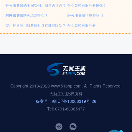
轻云服务器的不同实例之间是否可通过
什么是轻云服务器镜像？
内网互访？
轻云服务器防火墙是什么？
轻云服务器得典型应用
使用轻量应用服务器时具有哪些限制？
什么是轻云服务器
Copyright 2018-2020 www.51php.com. All Rights Reserved.
无忧主机版权所有
备案号：赣ICP备13008319号-26
Tel: 0791-86385477