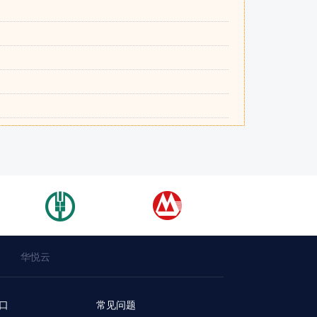
华悦云
口
常见问题