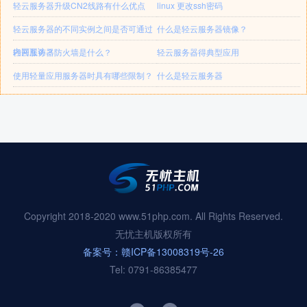
轻云服务器升级CN2线路有什么优点
linux 更改ssh密码
轻云服务器的不同实例之间是否可通过
什么是轻云服务器镜像？
内网互访？
轻云服务器防火墙是什么？
轻云服务器得典型应用
使用轻量应用服务器时具有哪些限制？
什么是轻云服务器
Copyright 2018-2020 www.51php.com. All Rights Reserved.
无忧主机版权所有
备案号：赣ICP备13008319号-26
Tel: 0791-86385477