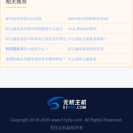
相关推荐
新手如何安装linux宝塔
Xshell如何用密钥登录ssh
轻云服务器升级CN2线路有什么优点
linux 更改ssh密码
轻云服务器的不同实例之间是否可通过
什么是轻云服务器镜像？
内网互访？
轻云服务器防火墙是什么？
轻云服务器得典型应用
使用轻量应用服务器时具有哪些限制？
什么是轻云服务器
Copyright 2018-2020 www.51php.com. All Rights Reserved.
无忧主机版权所有