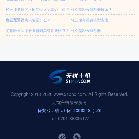
轻云服务器的不同实例之间是否可通过
什么是轻云服务器镜像？
内网互访？
轻云服务器防火墙是什么？
轻云服务器得典型应用
使用轻量应用服务器时具有哪些限制？
什么是轻云服务器
Copyright 2018-2020 www.51php.com. All Rights Reserved.
无忧主机版权所有
备案号：赣ICP备13008319号-26
Tel: 0791-86385477