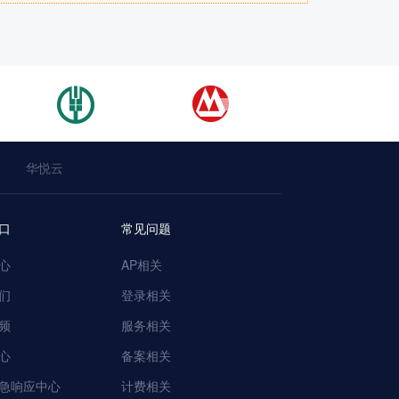
华悦云
口
常见问题
心
AP相关
们
登录相关
频
服务相关
心
备案相关
急响应中心
计费相关