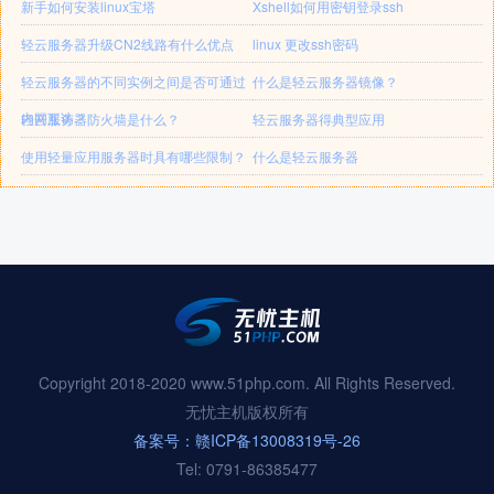
新手如何安装linux宝塔
Xshell如何用密钥登录ssh
轻云服务器升级CN2线路有什么优点
linux 更改ssh密码
轻云服务器的不同实例之间是否可通过
什么是轻云服务器镜像？
内网互访？
轻云服务器防火墙是什么？
轻云服务器得典型应用
使用轻量应用服务器时具有哪些限制？
什么是轻云服务器
Copyright 2018-2020 www.51php.com. All Rights Reserved.
无忧主机版权所有
备案号：赣ICP备13008319号-26
Tel: 0791-86385477