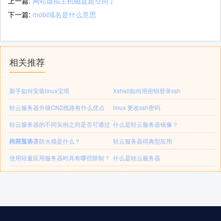
上一篇:
网站虚拟主机磁盘超空间了
下一篇:
mobi域名是什么意思
相关推荐
新手如何安装linux宝塔
Xshell如何用密钥登录ssh
轻云服务器升级CN2线路有什么优点
linux 更改ssh密码
轻云服务器的不同实例之间是否可通过
什么是轻云服务器镜像？
内网互访？
轻云服务器防火墙是什么？
轻云服务器得典型应用
使用轻量应用服务器时具有哪些限制？
什么是轻云服务器