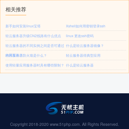
相关推荐
新手如何安装linux宝塔
Xshell如何用密钥登录ssh
轻云服务器升级CN2线路有什么优点
linux 更改ssh密码
轻云服务器的不同实例之间是否可通过
什么是轻云服务器镜像？
内网互访？
轻云服务器防火墙是什么？
轻云服务器得典型应用
使用轻量应用服务器时具有哪些限制？
什么是轻云服务器
Copyright 2018-2020 www.51php.com. All Rights Reserved.