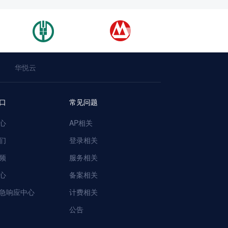
华悦云
口
常见问题
心
AP相关
们
登录相关
频
服务相关
心
备案相关
急响应中心
计费相关
公告