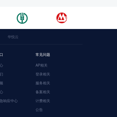
华悦云
口
常见问题
心
AP相关
们
登录相关
频
服务相关
心
备案相关
急响应中心
计费相关
公告