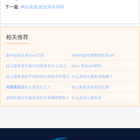
下一篇:
网站备案催管局有用吗
相关推荐
新手如何安装linux宝塔
Xshell如何用密钥登录ssh
轻云服务器升级CN2线路有什么优点
linux 更改ssh密码
轻云服务器的不同实例之间是否可通过
什么是轻云服务器镜像？
内网互访？
轻云服务器防火墙是什么？
轻云服务器得典型应用
使用轻量应用服务器时具有哪些限制？
什么是轻云服务器