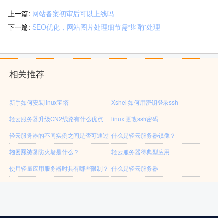
上一篇:
网站备案初审后可以上线吗
下一篇:
SEO优化，网站图片处理细节需“斟酌”处理
相关推荐
新手如何安装linux宝塔
Xshell如何用密钥登录ssh
轻云服务器升级CN2线路有什么优点
linux 更改ssh密码
轻云服务器的不同实例之间是否可通过
什么是轻云服务器镜像？
内网互访？
轻云服务器防火墙是什么？
轻云服务器得典型应用
使用轻量应用服务器时具有哪些限制？
什么是轻云服务器