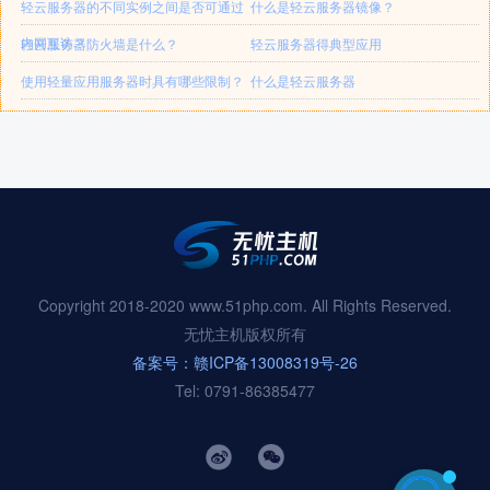
轻云服务器的不同实例之间是否可通过
什么是轻云服务器镜像？
内网互访？
轻云服务器防火墙是什么？
轻云服务器得典型应用
使用轻量应用服务器时具有哪些限制？
什么是轻云服务器
Copyright 2018-2020 www.51php.com. All Rights Reserved.
无忧主机版权所有
备案号：赣ICP备13008319号-26
Tel: 0791-86385477