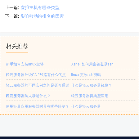
上一篇:
虚拟主机有哪些类型
下一篇:
影响移动站排名的因素
相关推荐
新手如何安装linux宝塔
Xshell如何用密钥登录ssh
轻云服务器升级CN2线路有什么优点
linux 更改ssh密码
轻云服务器的不同实例之间是否可通过
什么是轻云服务器镜像？
内网互访？
轻云服务器防火墙是什么？
轻云服务器得典型应用
使用轻量应用服务器时具有哪些限制？
什么是轻云服务器