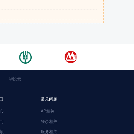
华悦云
口
常见问题
心
AP相关
们
登录相关
频
服务相关