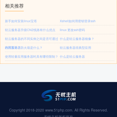
相关推荐
新手如何安装linux宝塔
Xshell如何用密钥登录ssh
轻云服务器升级CN2线路有什么优点
linux 更改ssh密码
轻云服务器的不同实例之间是否可通过
什么是轻云服务器镜像？
内网互访？
轻云服务器防火墙是什么？
轻云服务器得典型应用
使用轻量应用服务器时具有哪些限制？
什么是轻云服务器
Copyright 2018-2020 www.51php.com. All Rights Reserved.
无忧主机版权所有