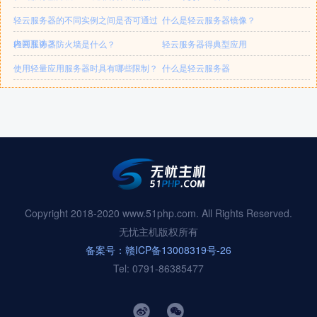
轻云服务器的不同实例之间是否可通过
什么是轻云服务器镜像？
内网互访？
轻云服务器防火墙是什么？
轻云服务器得典型应用
使用轻量应用服务器时具有哪些限制？
什么是轻云服务器
Copyright 2018-2020 www.51php.com. All Rights Reserved.
无忧主机版权所有
备案号：赣ICP备13008319号-26
Tel: 0791-86385477