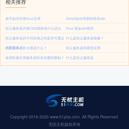
相关推荐
新手如何安装linux宝塔
Xshell如何用密钥登录ssh
轻云服务器升级CN2线路有什么优点
linux 更改ssh密码
轻云服务器的不同实例之间是否可通过
什么是轻云服务器镜像？
内网互访？
轻云服务器防火墙是什么？
轻云服务器得典型应用
使用轻量应用服务器时具有哪些限制？
什么是轻云服务器
Copyright 2018-2020 www.51php.com. All Rights Reserved.
无忧主机版权所有