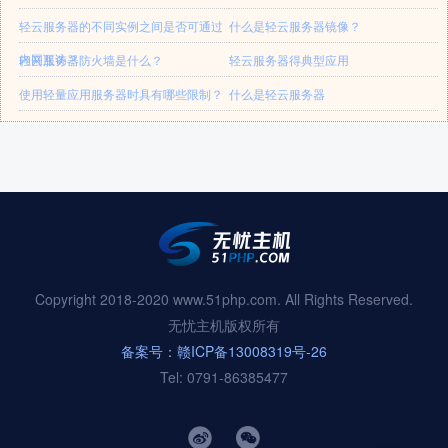
轻云服务器的不同实例之间是否可通过
什么是轻云服务器镜像？
内网互访？
轻云服务器防火墙是什么？
轻云服务器得典型应用
使用轻量应用服务器时具有哪些限制？
什么是轻云服务器
Copyright 2018-2020 www.51php.com. All Rights Reserved.
无忧主机版权所有
备案号：赣ICP备13008319号-26
Tel: 0791-86385477