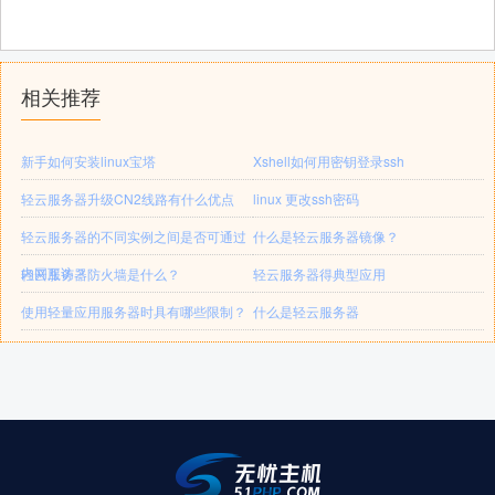
相关推荐
新手如何安装linux宝塔
Xshell如何用密钥登录ssh
轻云服务器升级CN2线路有什么优点
linux 更改ssh密码
轻云服务器的不同实例之间是否可通过
什么是轻云服务器镜像？
内网互访？
轻云服务器防火墙是什么？
轻云服务器得典型应用
使用轻量应用服务器时具有哪些限制？
什么是轻云服务器