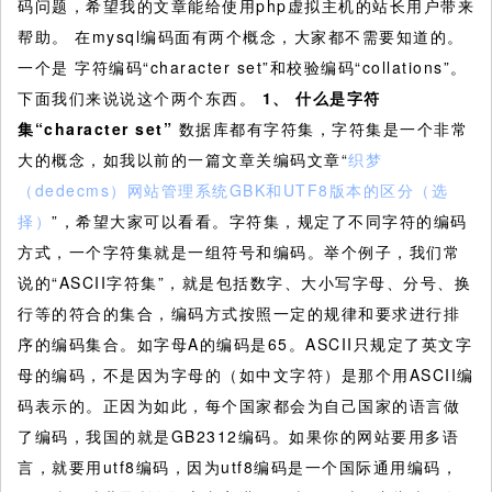
码问题，希望我的文章能给使用php虚拟主机的站长用户带来
帮助。
在mysql编码面有两个概念，大家都不需要知道的。
一个是 字符编码“character set”和校验编码“collations”。
下面我们来说说这个两个东西。
1、
什么是字符
集“character set”
数据库都有字符集，字符集是一个非常
大的概念，如我以前的一篇文章关编码文章“
织梦
（dedecms）网站管理系统GBK和UTF8版本的区分（选
择）
”，希望大家可以看看。字符集，规定了不同字符的编码
方式，一个字符集就是一组符号和编码。举个例子，我们常
说的“ASCII字符集”，就是包括数字、大小写字母、分号、换
行等的符合的集合，编码方式按照一定的规律和要求进行排
序的编码集合。如字母A的编码是65。ASCII只规定了英文字
母的编码，不是因为字母的（如中文字符）是那个用ASCII编
码表示的。正因为如此，每个国家都会为自己国家的语言做
了编码，我国的就是GB2312编码。如果你的网站要用多语
言，就要用utf8编码，因为utf8编码是一个国际通用编码，