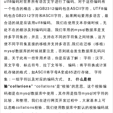
utf8编码对世界所有语言文字进行了编码。对于这些编码有
一个包含的概念，如GB2312编码包含ASCII字符，UTF8编
码包含GB2312字符和ASCII字符。如果网站要用多语言，最
合适的就是应该用utf8编码。 我们在使用文本存储时候，无
处不在的都涉及到编码问题。我们常用的mysql数据库是支
持多字符集的，并且，支持在不同的字符集之间转换，这方
便不同字符集直接的移植并支持多语言,我们在迁移（移植）
mysql数据库的时候就要注意，否则就会发生数据库乱码问
题。关于此有一些常用术语，你是应该了解： 字符：汉字、
英文字母、标点符号、拉丁文等等。 编码：将字符换成计算
机存储的格式，如ASCII将字母A变成65进行存储。 字符
集：一组字符以及对应的编码方式。
2、
什么是校
验“collations”
“collations”是“校验”的意思。这个校验编
码都是在mysql数据库中使用，其作用是指导mysql对字符的
比较，和整理。我们在进行网页开发过程中，大家基本上可
以忽略collations校验，我们使用数据库中默认的校验编码就